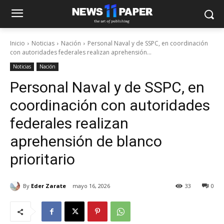
Inicio
Noticias
Nación
Personal Naval y de SSPC, en coordinación
con autoridades federales realizan aprehensión...
Noticias
Nación
Personal Naval y de SSPC, en
coordinación con autoridades
federales realizan
aprehensión de blanco
prioritario
By
Eder Zarate
mayo 16, 2026
33
0