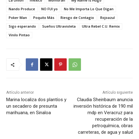
La Unión
mexico
Momorán
My Name Is Hugo
Nando Produce
NO FUI yo
No Me Importa Lo Que Digan
Poker Man
Poquito Más
Riesgo de Contagio
Rojoazul
Sigo esperando
Sueños Ultravioleta
Ultra Rebel C.U. Remix
Vinilo Pintao
Artículo anterior
Artículo siguiente
Marina localiza dos plantíos y
Claudia Sheinbaum anuncia
un secadero de presunta
inversión histórica de 190 mil
marihuana, en Sinaloa
mdp en Veracruz para
recuperación de la
petroquímica, obras
carreteras, de agua y salud