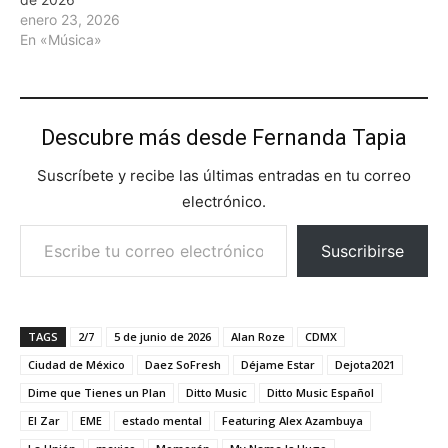
enero 23, 2026
En «Música»
Descubre más desde Fernanda Tapia
Suscríbete y recibe las últimas entradas en tu correo
electrónico.
Escribe tu correo electrónico…
Suscribirse
TAGS
2/7
5 de junio de 2026
Alan Roze
CDMX
Ciudad de México
Daez SoFresh
Déjame Estar
Dejota2021
Dime que Tienes un Plan
Ditto Music
Ditto Music Español
El Zar
EME
estado mental
Featuring Alex Azambuya