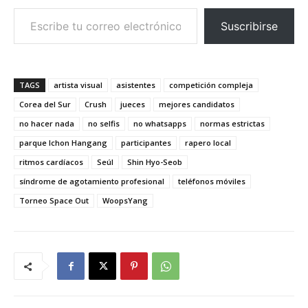
Escribe tu correo electrónico…
Suscribirse
TAGS
artista visual
asistentes
competición compleja
Corea del Sur
Crush
jueces
mejores candidatos
no hacer nada
no selfis
no whatsapps
normas estrictas
parque Ichon Hangang
participantes
rapero local
ritmos cardíacos
Seúl
Shin Hyo-Seob
síndrome de agotamiento profesional
teléfonos móviles
Torneo Space Out
WoopsYang