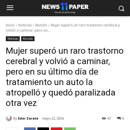
Inicio
Noticias
Mundo
Mujer superó un raro trastorno cerebral y
volvió a caminar, pero en...
Noticias
Mundo
Mujer superó un raro trastorno
cerebral y volvió a caminar,
pero en su último día de
tratamiento un auto la
atropelló y quedó paralizada
otra vez
By
Eder Zarate
mayo 22, 2026
47
0