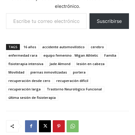
electrónico.
Escribe tu correo electrónico…
Suscribirse
TAGS
16 años
accidente automovilístico
cerebro
enfermedad rara
equipo femenino . Wigan Athletic
Familia
fisioterapia intensiva
Jade Almond
lesión en cabeza
Movilidad
piernas inmovilizadas
portera
recuperación desde cero
recuperación difícil
recuperación larga
Trastorno Neurológico Funcional
última sesión de fisioterapia