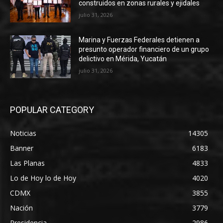
construidos en zonas rurales y ejidales
julio 31, 2026
Marina y Fuerzas Federales detienen a
presunto operador financiero de un grupo
delictivo en Mérida, Yucatán
julio 31, 2026
POPULAR CATEGORY
Noticias
14305
Banner
6183
Las Planas
4833
Lo de Hoy lo de Hoy
4020
CDMX
3855
Nación
3779
Presidencia
2986