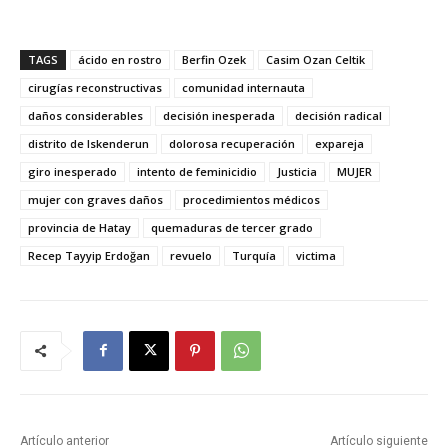
TAGS
ácido en rostro
Berfin Ozek
Casim Ozan Celtik
cirugías reconstructivas
comunidad internauta
daños considerables
decisión inesperada
decisión radical
distrito de Iskenderun
dolorosa recuperación
expareja
giro inesperado
intento de feminicidio
Justicia
MUJER
mujer con graves daños
procedimientos médicos
provincia de Hatay
quemaduras de tercer grado
Recep Tayyip Erdoğan
revuelo
Turquía
victima
Artículo anterior
Artículo siguiente