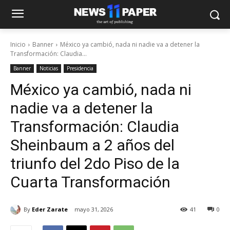
Inicio
Banner
México ya cambió, nada ni nadie va a detener la
Transformación: Claudia...
Banner
Noticias
Presidencia
México ya cambió, nada ni
nadie va a detener la
Transformación: Claudia
Sheinbaum a 2 años del
triunfo del 2do Piso de la
Cuarta Transformación
By
Eder Zarate
mayo 31, 2026
41
0