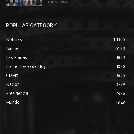
julio 31, 2026
POPULAR CATEGORY
Noticias
14305
Banner
6183
Las Planas
4833
Lo de Hoy lo de Hoy
4020
CDMX
3855
Nación
3779
Presidencia
2986
Mundo
1928