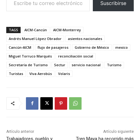
Suscribirse
TAGS
AICM-Cancún
AICM-Monterrey
Andrés Manuel López Obrador
asientos nacionales
Cancún-AICM
flujo de pasajeros
Gobierno de México
mexico
Miguel Torruco Marqués
reconciliación social
Secretaría de Turismo
Sectur
servicio nacional
Turismo
Turistas
Viva Aerobús
Volaris
Artículo anterior
Artículo siguiente
Trabajadores, pueblo y
Tren Maya ha recorrido más