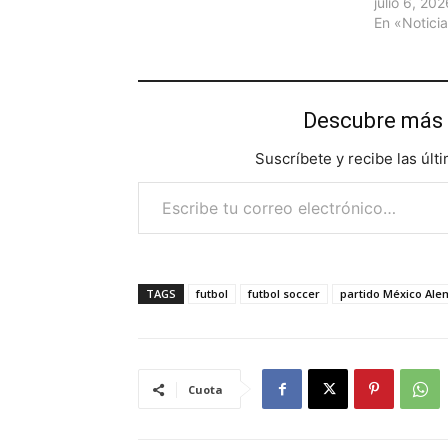
julio 6, 20
En «Notici
Descubre más 
Suscríbete y recibe las últ
Escribe tu correo electrónico…
TAGS
futbol
futbol soccer
partido México Ale
Cuota