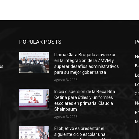
POPULAR POSTS
P
r
Llama Clara Brugada a avanzar
No
en la integración de la ZMVM y
B
os
superar desafíos administrativos
para su mejor gobernanza
La
agosto 3, 2026
Lo
Inicia dispersión de la Beca Rita
C
Cetina para útiles y uniformes
N
escolares en primaria: Claudia
Sheinbaum
Pr
agosto 3, 2026
M
El objetivo es presentar el
siguiente ciclo escolar una