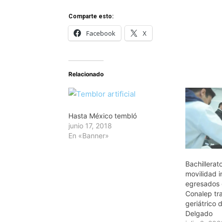
Comparte esto:
Facebook
X
Relacionado
Hasta México tembló
junio 17, 2018
En «Banner»
Bachillerat
movilidad i
egresados 
Conalep tra
geriátrico 
Delgado