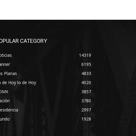
OPULAR CATEGORY
ticias
14319
anner
6195
s Planas
4833
 de Hoy lo de Hoy
4020
DMX
3857
ación
3780
esidencia
2997
undo
1928