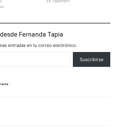
26
En «Banner»
as»
desde Fernanda Tapia
imas entradas en tu correo electrónico.
Suscribirse
mania