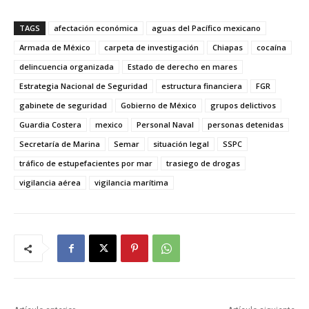
TAGS
afectación económica
aguas del Pacífico mexicano
Armada de México
carpeta de investigación
Chiapas
cocaína
delincuencia organizada
Estado de derecho en mares
Estrategia Nacional de Seguridad
estructura financiera
FGR
gabinete de seguridad
Gobierno de México
grupos delictivos
Guardia Costera
mexico
Personal Naval
personas detenidas
Secretaría de Marina
Semar
situación legal
SSPC
tráfico de estupefacientes por mar
trasiego de drogas
vigilancia aérea
vigilancia marítima