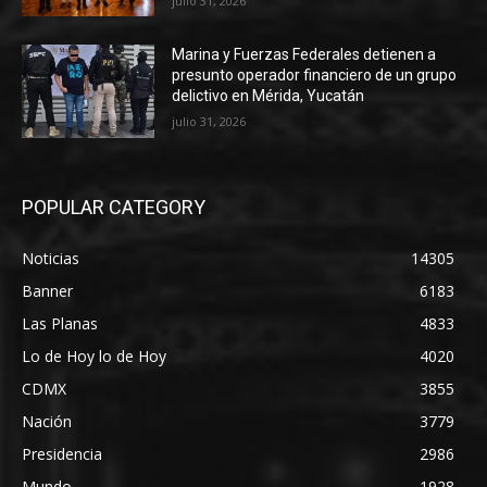
julio 31, 2026
Marina y Fuerzas Federales detienen a
presunto operador financiero de un grupo
delictivo en Mérida, Yucatán
julio 31, 2026
POPULAR CATEGORY
Noticias
14305
Banner
6183
Las Planas
4833
Lo de Hoy lo de Hoy
4020
CDMX
3855
Nación
3779
Presidencia
2986
Mundo
1928