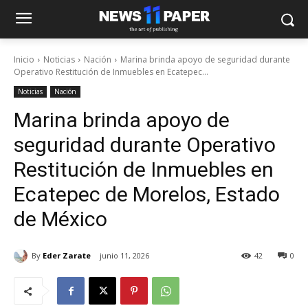
Inicio
Noticias
Nación
Marina brinda apoyo de seguridad durante
Operativo Restitución de Inmuebles en Ecatepec...
Noticias
Nación
Marina brinda apoyo de
seguridad durante Operativo
Restitución de Inmuebles en
Ecatepec de Morelos, Estado
de México
By
Eder Zarate
junio 11, 2026
42
0