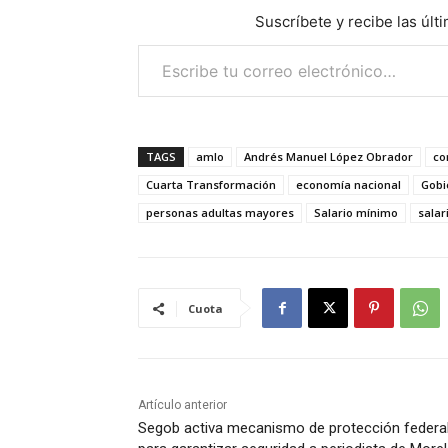
Suscríbete y recibe las últ
Escribe tu correo electrónico…
TAGS
amlo
Andrés Manuel López Obrador
co
Cuarta Transformación
economía nacional
Gobi
personas adultas mayores
Salario mínimo
salar
Cuota
Artículo anterior
Segob activa mecanismo de protección federa