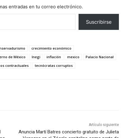
imas entradas en tu correo electrónico.
Suscribirse
nservadurismo
crecimiento económico
erno de México
Inegi
inflación
mexico
Palacio Nacional
ios contractuales
tecnócratas corruptos
Artículo siguiente
l
Anuncia Martí Batres concierto gratuito de Julieta