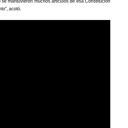
uso se mantuvieron muchos artículos de esa Constitución
to”, acotó.