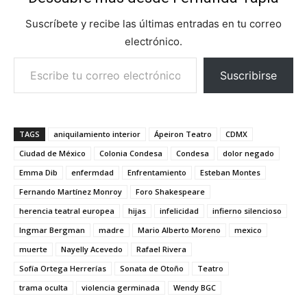
Suscríbete y recibe las últimas entradas en tu correo
electrónico.
Escribe tu correo electrónico…
Suscribirse
TAGS
aniquilamiento interior
Ápeiron Teatro
CDMX
Ciudad de México
Colonia Condesa
Condesa
dolor negado
Emma Dib
enfermdad
Enfrentamiento
Esteban Montes
Fernando Martínez Monroy
Foro Shakespeare
herencia teatral europea
hijas
infelicidad
infierno silencioso
Ingmar Bergman
madre
Mario Alberto Moreno
mexico
muerte
Nayelly Acevedo
Rafael Rivera
Sofía Ortega Herrerías
Sonata de Otoño
Teatro
trama oculta
violencia germinada
Wendy BGC