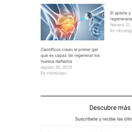
El ajolote 
regenerars
febrero 21
En «Ecolog
Científicos crean el primer gel
que es capaz de regenerar los
huesos dañados
agosto 26, 2025
En «Noticias»
Descubre más 
Suscríbete y recibe las últ
Escribe tu correo electrónico…