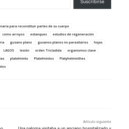
Suscribirse
naria para reconstituir partes de su cuerpo
como arroyos
estanques
estudios de regeneración
ria
gusano plano
gusanos planos no parasitarios
hojas
LAGOS
lesión
orden Tricladida
organismos clave
ias
platelminto
Platelmintos
Platyhelminthes
ntos
Artículo siguiente
mo
Una paloma visitaba a un anciano hospitalizado y