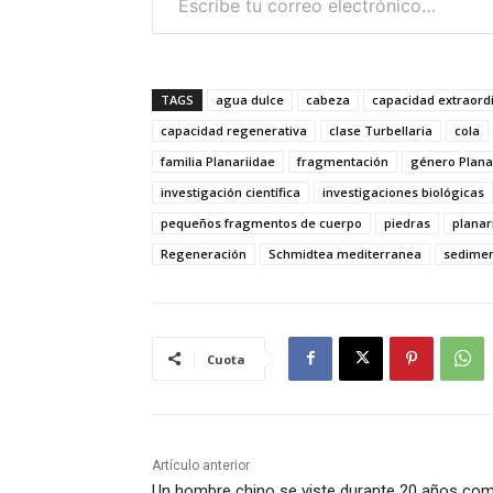
TAGS
agua dulce
cabeza
capacidad extraordi
capacidad regenerativa
clase Turbellaria
cola
familia Planariidae
fragmentación
género Plana
investigación científica
investigaciones biológicas
pequeños fragmentos de cuerpo
piedras
planar
Regeneración
Schmidtea mediterranea
sedime
Cuota
Artículo anterior
Un hombre chino se viste durante 20 años co