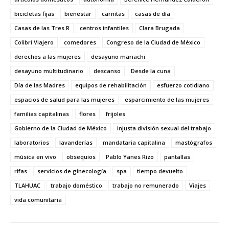
bicicletas fijas
bienestar
carnitas
casas de día
Casas de las Tres R
centros infantiles
Clara Brugada
Colibrí Viajero
comedores
Congreso de la Ciudad de México
derechos a las mujeres
desayuno mariachi
desayuno multitudinario
descanso
Desde la cuna
Día de las Madres
equipos de rehabilitación
esfuerzo cotidiano
espacios de salud para las mujeres
esparcimiento de las mujeres
familias capitalinas
flores
frijoles
Gobierno de la Ciudad de México
injusta división sexual del trabajo
laboratorios
lavanderías
mandataria capitalina
mastógrafos
música en vivo
obsequios
Pablo Yanes Rizo
pantallas
rifas
servicios de ginecología
spa
tiempo devuelto
TLAHUAC
trabajo doméstico
trabajo no remunerado
Viajes
vida comunitaria