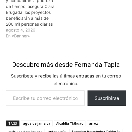
y combatirán la pobreza
de tiempo, asegura Clara
Brugada; los proyectos
beneficiarán a más de
200 mil personas diarias
agosto 4, 2026
En «Banner»
Descubre más desde Fernanda Tapia
Suscríbete y recibe las últimas entradas en tu correo
electrónico.
Escribe tu correo electrónico…
Suscribirse
TAGS
agua de jamaica
Alcaldía Tláhuac
arroz
artículos domésticos
autonomía
Berenice Hernández Calderón