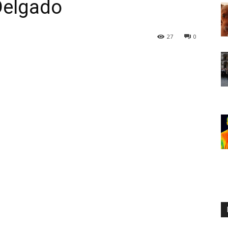
Delgado
27
0