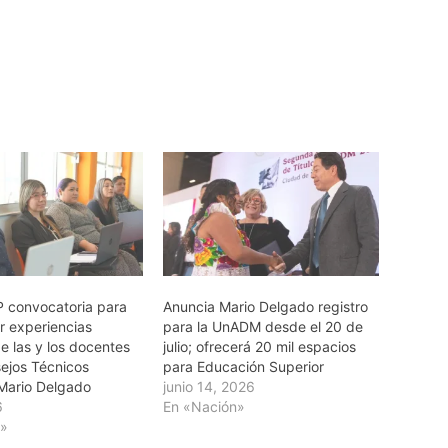
P convocatoria para
Anuncia Mario Delgado registro
r experiencias
para la UnADM desde el 20 de
e las y los docentes
julio; ofrecerá 20 mil espacios
sejos Técnicos
para Educación Superior
 Mario Delgado
junio 14, 2026
6
En «Nación»
n»