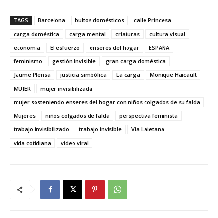
TAGS
Barcelona
bultos domésticos
calle Princesa
carga doméstica
carga mental
criaturas
cultura visual
economía
El esfuerzo
enseres del hogar
ESPAÑA
feminismo
gestión invisible
gran carga doméstica
Jaume Plensa
justicia simbólica
La carga
Monique Haicault
MUJER
mujer invisibilizada
mujer sosteniendo enseres del hogar con niños colgados de su falda
Mujeres
niños colgados de falda
perspectiva feminista
trabajo invisibilizado
trabajo invisible
Via Laietana
vida cotidiana
video viral