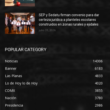
SEP y Sedatu firman convenio para dar
certeza jurídica a planteles escolares
construidos en zonas rurales y ejidales
julio 31, 2026
POPULAR CATEGORY
Noticias
14306
Banner
6183
Las Planas
4833
Lo de Hoy lo de Hoy
4020
CDMX
3855
Nación
3780
Presidencia
2986