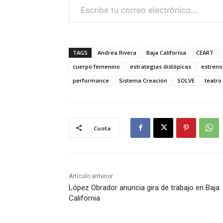
TAGS
Andrea Rivera
Baja California
CEART
cuerpo femenino
estrategias distópicas
estreno
performance
Sistema Creación
SOLVE
teatro
Cuota
Artículo anterior
López Obrador anuncia gira de trabajo en Baja
California