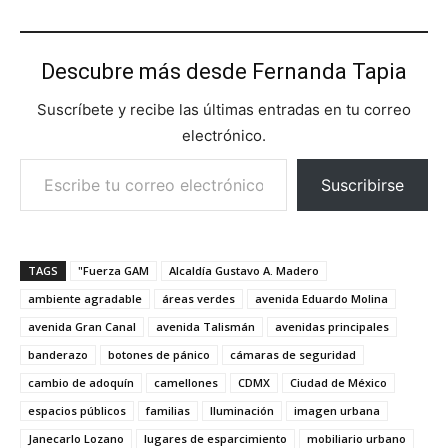
Descubre más desde Fernanda Tapia
Suscríbete y recibe las últimas entradas en tu correo
electrónico.
Escribe tu correo electrónico…
Suscribirse
TAGS
"Fuerza GAM
Alcaldía Gustavo A. Madero
ambiente agradable
áreas verdes
avenida Eduardo Molina
avenida Gran Canal
avenida Talismán
avenidas principales
banderazo
botones de pánico
cámaras de seguridad
cambio de adoquín
camellones
CDMX
Ciudad de México
espacios públicos
familias
Iluminación
imagen urbana
Janecarlo Lozano
lugares de esparcimiento
mobiliario urbano