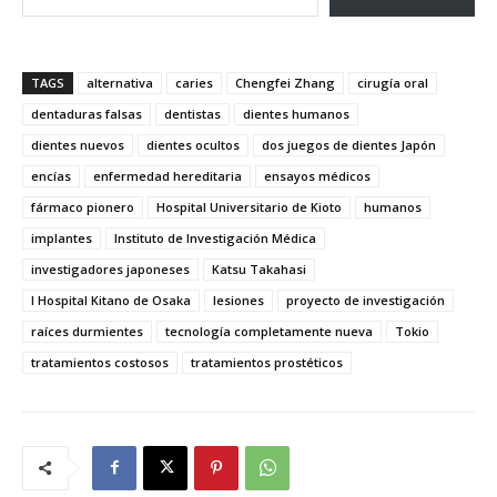
TAGS
alternativa
caries
Chengfei Zhang
cirugía oral
dentaduras falsas
dentistas
dientes humanos
dientes nuevos
dientes ocultos
dos juegos de dientes Japón
encías
enfermedad hereditaria
ensayos médicos
fármaco pionero
Hospital Universitario de Kioto
humanos
implantes
Instituto de Investigación Médica
investigadores japoneses
Katsu Takahasi
l Hospital Kitano de Osaka
lesiones
proyecto de investigación
raíces durmientes
tecnología completamente nueva
Tokio
tratamientos costosos
tratamientos prostéticos