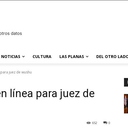
otros datos
NOTICIAS
CULTURA
LAS PLANAS
DEL OTRO LADO
a para juez de wushu
en línea para juez de
652
0