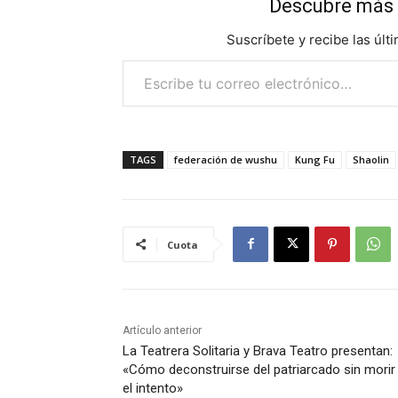
Descubre más 
Suscríbete y recibe las últ
Escribe tu correo electrónico…
TAGS
federación de wushu
Kung Fu
Shaolin
Cuota
Artículo anterior
La Teatrera Solitaria y Brava Teatro presentan:
«Cómo deconstruirse del patriarcado sin morir
el intento»