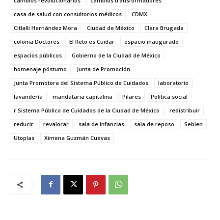
cambios revolucionarios
cambios transformadores
casa de salud con consultorios médicos
CDMX
Citlalli Hernández Mora
Ciudad de México
Clara Brugada
colonia Doctores
El Reto es Cuidar
espacio inaugurado
espacios públicos
Gobierno de la Ciudad de México
homenaje póstumo
Junta de Promoción
Junta Promotora del Sistema Público de Cuidados
laboratorio
lavandería
mandataria capitalina
Pilares
Política social
r Sistema Público de Cuidados de la Ciudad de México
redistribuir
reducir
revalorar
sala de infancias
sala de reposo
Sebien
Utopías
Ximena Guzmán Cuevas