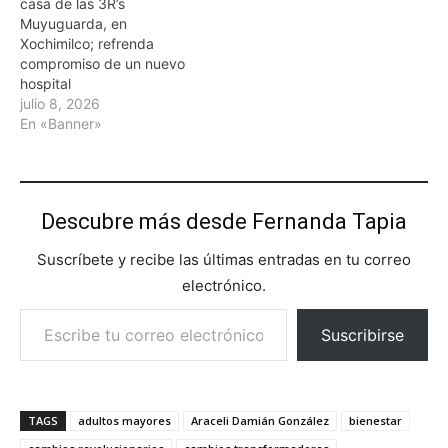
casa de las 3R’s
Muyuguarda, en
Xochimilco; refrenda
compromiso de un nuevo
hospital
julio 8, 2026
En «Banner»
Descubre más desde Fernanda Tapia
Suscríbete y recibe las últimas entradas en tu correo
electrónico.
Escribe tu correo electrónico…
Suscribirse
TAGS
adultos mayores
Araceli Damián González
bienestar