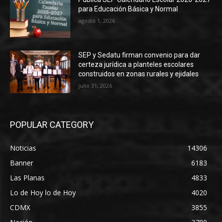
para Educación Básica y Normal
agosto 1, 2026
SEP y Sedatu firman convenio para dar
certeza jurídica a planteles escolares
construidos en zonas rurales y ejidales
julio 31, 2026
POPULAR CATEGORY
Noticias
14306
Banner
6183
Las Planas
4833
Lo de Hoy lo de Hoy
4020
CDMX
3855