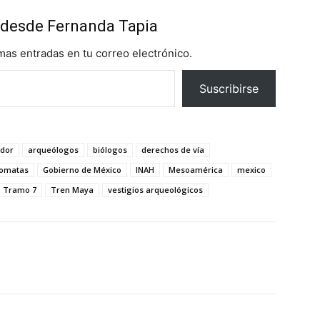
desde Fernanda Tapia
imas entradas en tu correo electrónico.
Suscribirse
ador
arqueólogos
biólogos
derechos de vía
omatas
Gobierno de México
INAH
Mesoamérica
mexico
Tramo 7
Tren Maya
vestigios arqueológicos