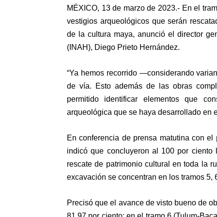
MÉXICO, 13 de marzo de 2023.- En el tramo
vestigios arqueológicos que serán rescat
de la cultura maya, anunció el director gen
(INAH), Diego Prieto Hernández.
“Ya hemos recorrido —considerando varian
de vía. Esto además de las obras compl
permitido identificar elementos que co
arqueológica que se haya desarrollado en e
En conferencia de prensa matutina con el
indicó que concluyeron al 100 por ciento 
rescate de patrimonio cultural en toda la r
excavación se concentran en los tramos 5, 6
Precisó que el avance de visto bueno de o
81.97 por ciento; en el tramo 6 (Tulum-Baca