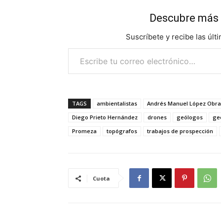
Descubre más 
Suscríbete y recibe las últ
Escribe tu correo electrónico…
TAGS
ambientalistas
Andrés Manuel López Obr
Diego Prieto Hernández
drones
geólogos
ge
Promeza
topógrafos
trabajos de prospección
Cuota