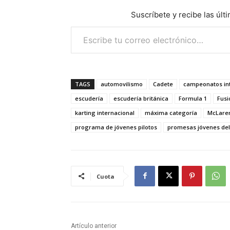
Suscríbete y recibe las últ
Escribe tu correo electrónico…
TAGS
automovilismo
Cadete
campeonatos in
escudería
escudería británica
Formula 1
Fusi
karting internacional
máxima categoría
McLare
programa de jóvenes pilotos
promesas jóvenes del
Cuota
Artículo anterior