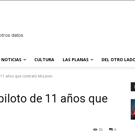
otros datos
NOTICIAS
CULTURA
LAS PLANAS
DEL OTRO LADO
de 11 años que contrató McLaren
 piloto de 11 años que
35
0