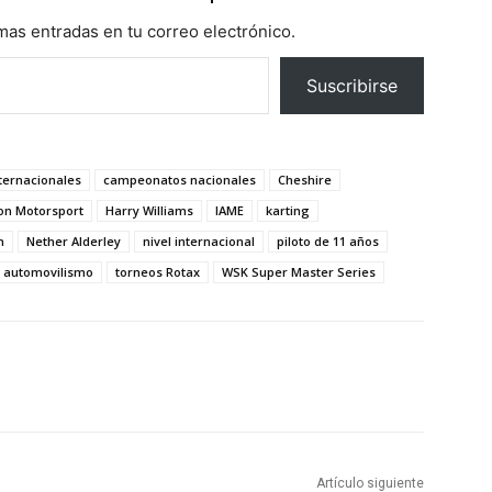
imas entradas en tu correo electrónico.
Suscribirse
ternacionales
campeonatos nacionales
Cheshire
on Motorsport
Harry Williams
IAME
karting
n
Nether Alderley
nivel internacional
piloto de 11 años
 automovilismo
torneos Rotax
WSK Super Master Series
Artículo siguiente