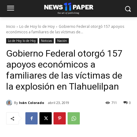
Inicio
Lo de Hoy lo de Hoy
Gobierno Federal otorgó 157 apoyos
económicos a familiares de las víctimas de...
Lo de Hoy lo de Hoy
Noticias
Nación
Gobierno Federal otorgó 157
apoyos económicos a
familiares de las víctimas de
la explosión en Tlahuelilpan
By
Iván Colorado
abril 23, 2019
711
0