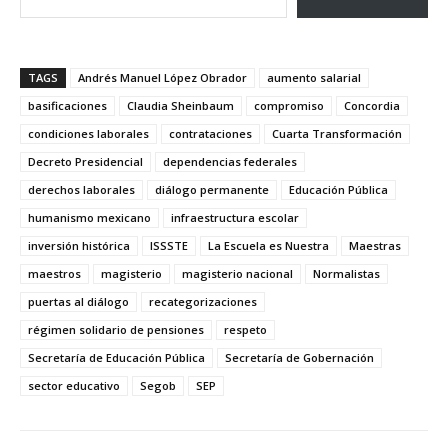
TAGS
Andrés Manuel López Obrador
aumento salarial
basificaciones
Claudia Sheinbaum
compromiso
Concordia
condiciones laborales
contrataciones
Cuarta Transformación
Decreto Presidencial
dependencias federales
derechos laborales
diálogo permanente
Educación Pública
humanismo mexicano
infraestructura escolar
inversión histórica
ISSSTE
La Escuela es Nuestra
Maestras
maestros
magisterio
magisterio nacional
Normalistas
puertas al diálogo
recategorizaciones
régimen solidario de pensiones
respeto
Secretaría de Educación Pública
Secretaría de Gobernación
sector educativo
Segob
SEP