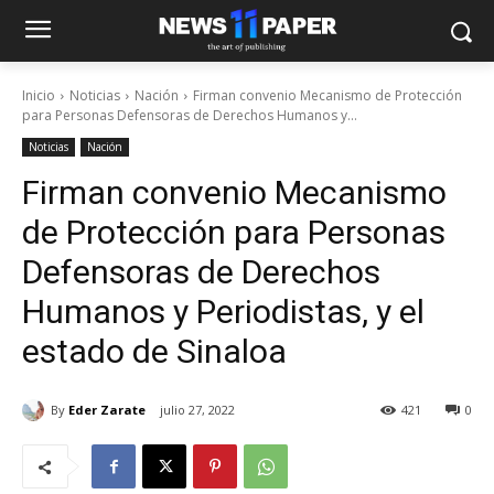
Inicio
Noticias
Nación
Firman convenio Mecanismo de Protección
para Personas Defensoras de Derechos Humanos y...
Noticias
Nación
Firman convenio Mecanismo
de Protección para Personas
Defensoras de Derechos
Humanos y Periodistas, y el
estado de Sinaloa
By
Eder Zarate
julio 27, 2022
421
0