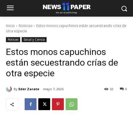
Inicio
Noticias
Estos monos capuchinos están secuestrando crías de
otra especie
Noticias
Salud y Ciencia
Estos monos capuchinos
están secuestrando crías de
otra especie
By
Eder Zarate
mayo 7, 2026
32
0