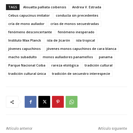
TAGS
Alouatta palliata coibensis
Andrea V. Estrada
Cebus capucinus imitator
conducta sin precedentes
cría de mono aullador
crías de monos secuestradas
fenómeno desconcertante
fenómeno inesperado
Instituto Max Planck
isla de Jicarón
isla tropical
jóvenes capuchinos
jóvenes monos capuchinos de cara blanca
macho subadulto
monos aulladores panameños
panama
Parque Nacional Coiba
rareza etológica
tradición cultural
tradición cultural única
tradición de secuestro interespecie
Artículo anterior
Artículo siguiente