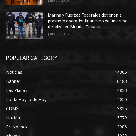
julio 31, 2026
Marina y Fuerzas Federales detienen a
presunto operador financiero de un grupo
delictivo en Mérida, Yucatán
julio 31, 2026
POPULAR CATEGORY
Noticias
14305
Banner
6183
Las Planas
4833
Lo de Hoy lo de Hoy
4020
CDMX
3855
Nación
3779
Presidencia
2986
Mundo
1928