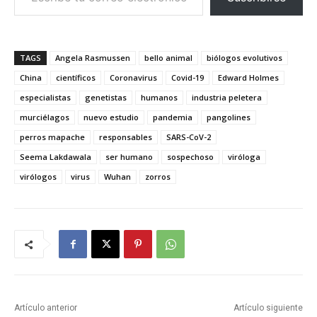
TAGS
Angela Rasmussen
bello animal
biólogos evolutivos
China
científicos
Coronavirus
Covid-19
Edward Holmes
especialistas
genetistas
humanos
industria peletera
murciélagos
nuevo estudio
pandemia
pangolines
perros mapache
responsables
SARS-CoV-2
Seema Lakdawala
ser humano
sospechoso
viróloga
virólogos
virus
Wuhan
zorros
Artículo anterior
Artículo siguiente