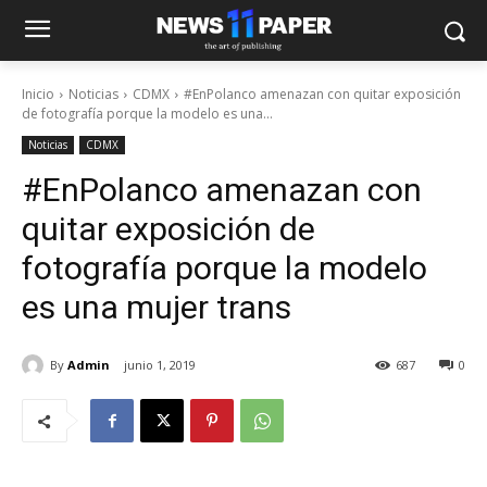
Inicio
Noticias
CDMX
#EnPolanco amenazan con quitar exposición
de fotografía porque la modelo es una...
Noticias
CDMX
#EnPolanco amenazan con
quitar exposición de
fotografía porque la modelo
es una mujer trans
By
Admin
junio 1, 2019
687
0