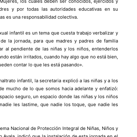
 Mujeres, los cuales deben ser conocidos, ejercidos y
dres y por todas las autoridades educativas en su
ias es una responsabilidad colectiva.
ual infantil es un tema que cuesta trabajo verbalizar y
n de la jornada, para que madres y padres de familia
ar al pendiente de las niñas y los niños, entenderlos
ndo están irritados, cuando hay algo que no está bien,
ueden contar lo que les está pasando».
trato infantil, la secretaria explicó a las niñas y a los
ide mucho de lo que somos hacia adelante y enfatizó:
spacio seguro, un espacio donde las niñas y los niños
 nadie les lastime, que nadie los toque, que nadie les
stema Nacional de Protección Integral de Niñas, Niños y
 Ayala, indicó que la instalación de esta jornada en el