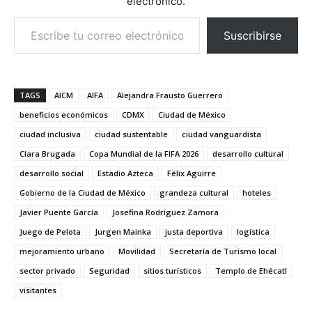
electrónico.
Escribe tu correo electrónico…
Suscribirse
TAGS
AICM
AIFA
Alejandra Frausto Guerrero
beneficios económicos
CDMX
Ciudad de México
ciudad inclusiva
ciudad sustentable
ciudad vanguardista
Clara Brugada
Copa Mundial de la FIFA 2026
desarrollo cultural
desarrollo social
Estadio Azteca
Félix Aguirre
Gobierno de la Ciudad de México
grandeza cultural
hoteles
Javier Puente García
Josefina Rodríguez Zamora
Juego de Pelota
Jurgen Mainka
justa deportiva
logística
mejoramiento urbano
Movilidad
Secretaría de Turismo local
sector privado
Seguridad
sitios turísticos
Templo de Ehécatl
visitantes