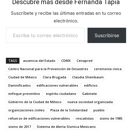
Descubre más desde Fernanda Tapia
Suscríbete y recibe las últimas entradas en tu correo
electrónico.
Escribe tu correo electrónico…
Suscribirse
TAGS
ausencia del Estado
CDMX
Cenapred
Centro Nacional para la Prevención de Desastres
ceremonia cívica
Ciudad de México
Clara Brugada
Claudia Sheinbaum
Damnificados
edificaciones vulnerables
edificios
enfoque preventivo
espíritu ciudadano
Gabinete
Gobierno de la Ciudad de México
nueva sociedad organizada
organizaciones civiles
Plaza de la Solidaridad
pueblo
refuerzo de edificaciones vulnerables
rescatistas
sismo de 1985
sismo de 2017
Sistema de Alerta Sísmica Mexicano