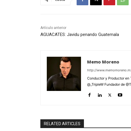
Artículo anterior
AGUACATES: Javidu penando Guatemala
Memo Moreno
http://www.memomoreno.m
Conductor y Productor en
@_TripleW Fundador de @T
RELATED ARTICLES