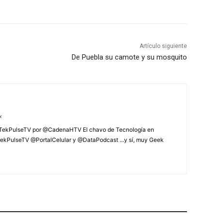
Artículo siguiente
De Puebla su camote y su mosquito
x
 TekPulseTV por @CadenaHTV El chavo de Tecnología en
ekPulseTV @PortalCelular y @DataPodcast ...y sí, muy Geek