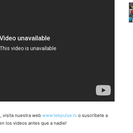
, visita nuestra web
www.tekpulse.tv
o suscríbete a
en los videos antes que a nadie!