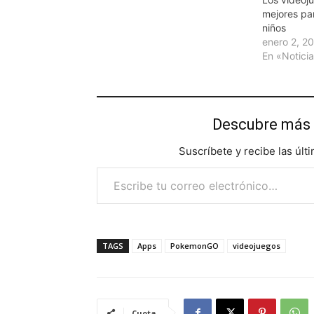
mejores par
niños
enero 2, 2
En «Notici
Descubre más 
Suscríbete y recibe las últ
Escribe tu correo electrónico…
TAGS
Apps
PokemonGO
videojuegos
Cuota