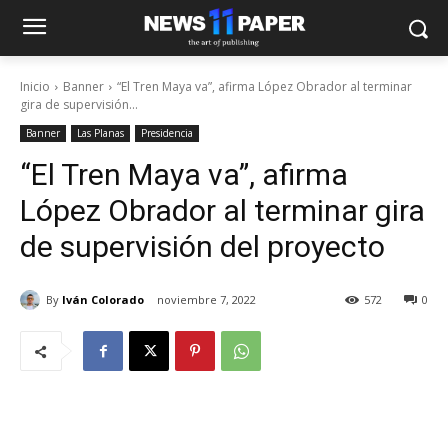
Inicio
Banner
“El Tren Maya va”, afirma López Obrador al terminar
gira de supervisión...
Banner
Las Planas
Presidencia
“El Tren Maya va”, afirma
López Obrador al terminar gira
de supervisión del proyecto
By
Iván Colorado
noviembre 7, 2022
572
0