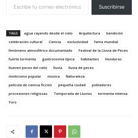
Suscribirse
TAGS
agua cayendo desde el cielo
Arquitectura
bendición
celebración cultural
Ciencia
exclusividad
fama mundial
fenómeno atmosférico documentado
Festival de la Lluvia de Peces
fuerte tormenta
gastronomía típica
habitantes
Honduras
llueven peces del cielo
lluvia
lluvia de peces
misticismo popular
música
Naturaleza
película de ciencia ficción
pequeña ciudad
pobladores
procesiones religiosas
Temporada de Lluvias
tormenta intensa
Yoro