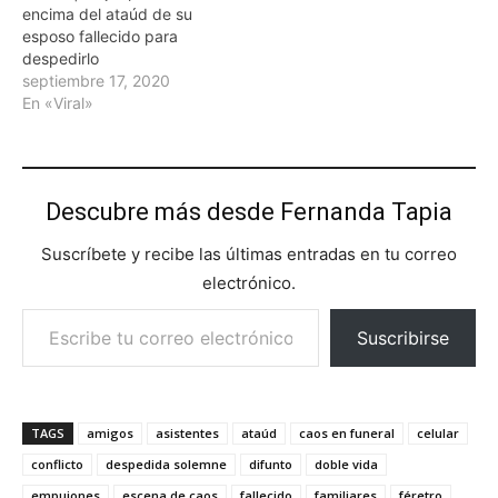
encima del ataúd de su
esposo fallecido para
despedirlo
septiembre 17, 2020
En «Viral»
Descubre más desde Fernanda Tapia
Suscríbete y recibe las últimas entradas en tu correo
electrónico.
Escribe tu correo electrónico…
Suscribirse
TAGS
amigos
asistentes
ataúd
caos en funeral
celular
conflicto
despedida solemne
difunto
doble vida
empujones
escena de caos
fallecido
familiares
féretro