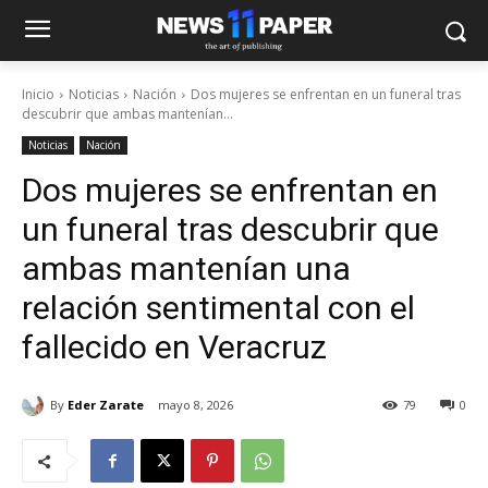
Inicio
Noticias
Nación
Dos mujeres se enfrentan en un funeral tras
descubrir que ambas mantenían...
Noticias
Nación
Dos mujeres se enfrentan en
un funeral tras descubrir que
ambas mantenían una
relación sentimental con el
fallecido en Veracruz
By
Eder Zarate
mayo 8, 2026
79
0