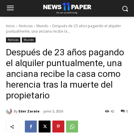
Inicio
Noticias
Mundo
Después de 23 años pagando el alquiler
puntualmente, una anciana recibe la...
Noticias
Mundo
Después de 23 años pagando
el alquiler puntualmente, una
anciana recibe la casa como
herencia tras la muerte del
propietario
By
Eder Zarate
junio 5, 2026
42
0