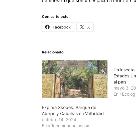
demuestra que son un espacio a tener en cu
Comparte esto:
Facebook
X
Relacionado
Un insecto a
Estados Un
al país
mayo 3, 2
En «Ecolog
Explora Xkopek: Parque de
Abejas y Cabañas en Valladolid
octubre 14, 2024
En «Recomendaciones»