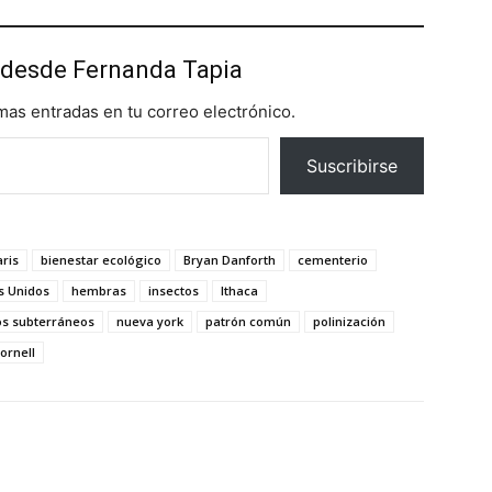
desde Fernanda Tapia
imas entradas en tu correo electrónico.
Suscribirse
ris
bienestar ecológico
Bryan Danforth
cementerio
s Unidos
hembras
insectos
Ithaca
os subterráneos
nueva york
patrón común
polinización
ornell