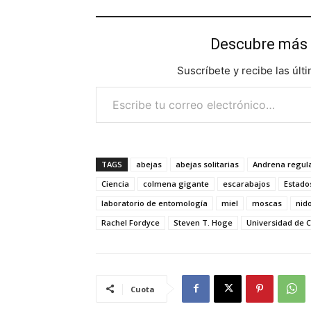
Descubre más 
Suscríbete y recibe las últ
Escribe tu correo electrónico…
TAGS
abejas
abejas solitarias
Andrena regula
Ciencia
colmena gigante
escarabajos
Estado
laboratorio de entomología
miel
moscas
nid
Rachel Fordyce
Steven T. Hoge
Universidad de C
Cuota