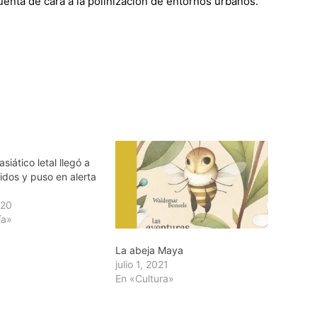
enta de cara a la polinización de entornos urbanos.
siático letal llegó a
idos y puso en alerta
020
ía»
La abeja Maya
julio 1, 2021
En «Cultura»