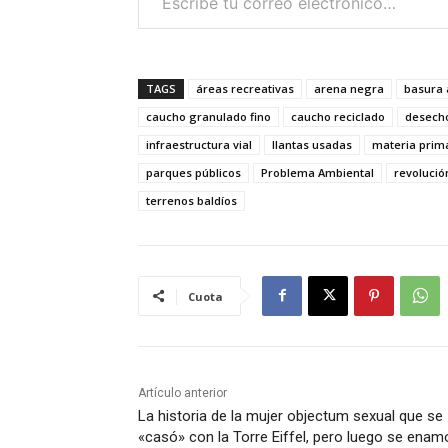
TAGS
áreas recreativas
arena negra
basura
caucho granulado fino
caucho reciclado
desech
infraestructura vial
llantas usadas
materia prim
parques públicos
Problema Ambiental
revolución
terrenos baldíos
Cuota
Artículo anterior
La historia de la mujer objectum sexual que se
«casó» con la Torre Eiffel, pero luego se enam