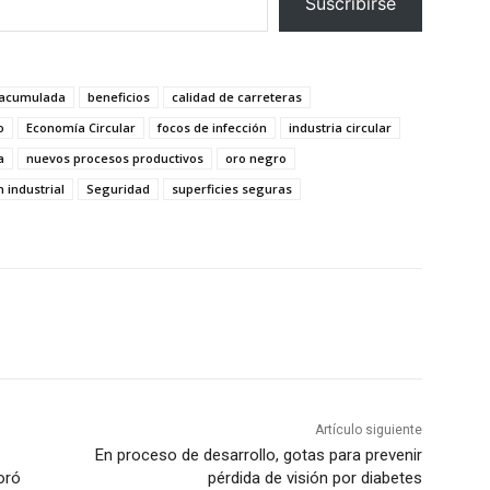
Suscribirse
 acumulada
beneficios
calidad de carreteras
o
Economía Circular
focos de infección
industria circular
a
nuevos procesos productivos
oro negro
 industrial
Seguridad
superficies seguras
Artículo siguiente
En proceso de desarrollo, gotas para prevenir
oró
pérdida de visión por diabetes