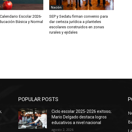
Nación
Calendario Escolar 2026-
SEP y Sedatu firman convenio para
ducación Básica y Normal
dar certeza jurídica a planteles
escolares construidos en zonas
rurales y ejidales
POPULAR POSTS
P
;
Ciclo escolar 2025-2026 exitoso;
No
Mario Delgado destaca logros
B
educativos a nivel nacional
agosto 2, 2026
La