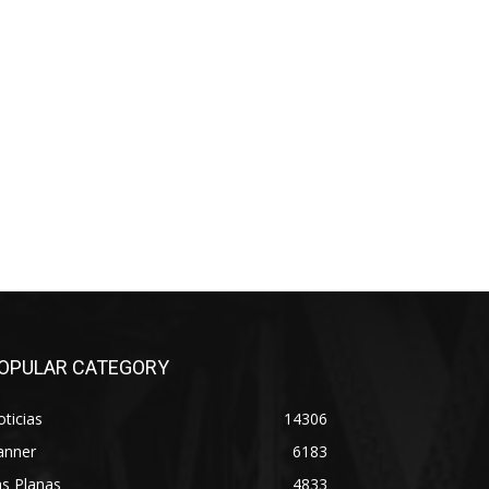
OPULAR CATEGORY
ticias
14306
anner
6183
s Planas
4833