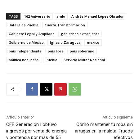
TAGS
162 Aniversario
amlo
Andrés Manuel López Obrador
Batalla de Puebla
Cuarta Transformación
Gabinete Legal y Ampliado
gobiernos extranjeros
Goibierno de México
Ignacio Zaragoza
mexico
país independiente
país libre
país soberano
política neoliberal
Puebla
Servicio Militar Nacional
Artículo anterior
Artículo siguiente
CFE Generación I obtuvo
Cómo mantener tu ropa sin
ingresos por venta de energía
arrugas en la maleta: Trucos
y pontencia por más de 55
efectivos