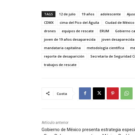
TAGS
12 de julio
19 años
adolescente
Ajus
CDMX
cima del Pico del Águila
Ciudad de México
drones
equipos de rescate
ERUM
Gobierno ca
joven de 19 años desaparecida
joven desaparecida
mandataria capitalina
metodología científica
me
reporte de desaparición
Secretaría de Seguridad 
trabajos de rescate
Cuota
Artículo anterior
Gobierno de México presenta estrategia especi