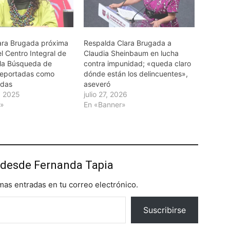
ara Brugada próxima
Respalda Clara Brugada a
l Centro Integral de
Claudia Sheinbaum en lucha
 la Búsqueda de
contra impunidad; «queda claro
Reportadas como
dónde están los delincuentes»,
idas
aseveró
, 2025
julio 27, 2026
r»
En «Banner»
desde Fernanda Tapia
imas entradas en tu correo electrónico.
Suscribirse