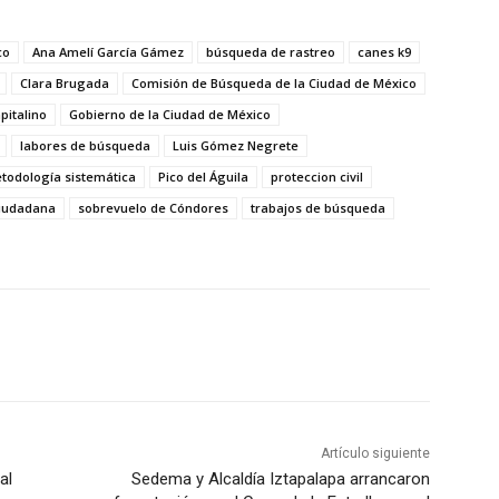
co
Ana Amelí García Gámez
búsqueda de rastreo
canes k9
Clara Brugada
Comisión de Búsqueda de la Ciudad de México
pitalino
Gobierno de la Ciudad de México
labores de búsqueda
Luis Gómez Negrete
todología sistemática
Pico del Águila
proteccion civil
Ciudadana
sobrevuelo de Cóndores
trabajos de búsqueda
Artículo siguiente
al
Sedema y Alcaldía Iztapalapa arrancaron