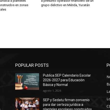
jurídica a planteles
a presunto operador financiero de un
onstruidos en zonas
grupo delictivo en Mérida, Yucatán
dales
POPULAR POSTS
P
Publica SEP Calendario Escolar
No
2026-2027 para Educación
B
Básica y Normal
agosto 1, 2026
La
Lo
SEP y Sedatu firman convenio
para dar certeza jurídica a
C
s
planteles escolares construidos