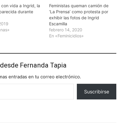
con vida a Ingrid, la
Feministas queman camión de
parecida durante
‘La Prensa’ como protesta por
exhibir las fotos de Ingrid
 2019
Escamilla
anas»
febrero 14, 2020
En «Feminicidios»
desde Fernanda Tapia
imas entradas en tu correo electrónico.
Suscribirse