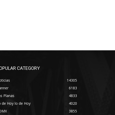
OPULAR CATEGORY
ticias
14305
anner
6183
s Planas
4833
 de Hoy lo de Hoy
4020
DMX
3855