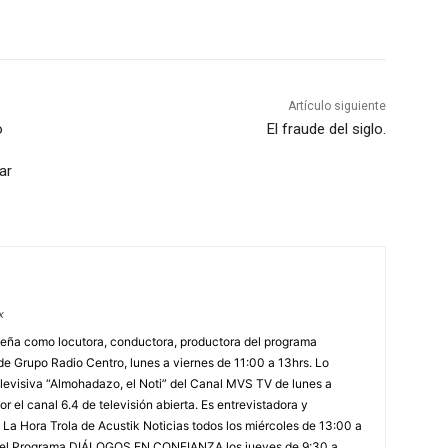
Artículo siguiente
o
El fraude del siglo.
ar
x
ña como locutora, conductora, productora del programa
 Grupo Radio Centro, lunes a viernes de 11:00 a 13hrs. Lo
levisiva “Almohadazo, el Noti” del Canal MVS TV de lunes a
r el canal 6.4 de televisión abierta. Es entrevistadora y
La Hora Trola de Acustik Noticias todos los miércoles de 13:00 a
 del Programa DIÁLOGOS EN CONFIANZA los jueves de 9:30 a