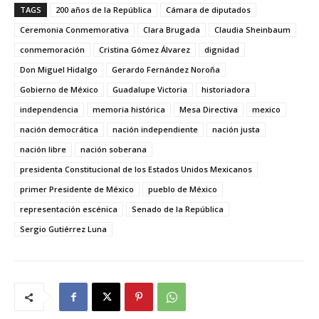
TAGS
200 años de la República
Cámara de diputados
Ceremonia Conmemorativa
Clara Brugada
Claudia Sheinbaum
conmemoración
Cristina Gómez Álvarez
dignidad
Don Miguel Hidalgo
Gerardo Fernández Noroña
Gobierno de México
Guadalupe Victoria
historiadora
independencia
memoria histórica
Mesa Directiva
mexico
nación democrática
nación independiente
nación justa
nación libre
nación soberana
presidenta Constitucional de los Estados Unidos Mexicanos
primer Presidente de México
pueblo de México
representación escénica
Senado de la República
Sergio Gutiérrez Luna