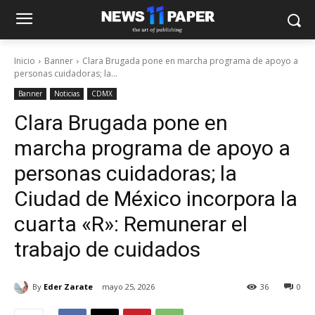
Inicio
Banner
Clara Brugada pone en marcha programa de apoyo a
personas cuidadoras; la...
Banner
Noticias
CDMX
Clara Brugada pone en
marcha programa de apoyo a
personas cuidadoras; la
Ciudad de México incorpora la
cuarta «R»: Remunerar el
trabajo de cuidados
By
Eder Zarate
mayo 25, 2026
36
0