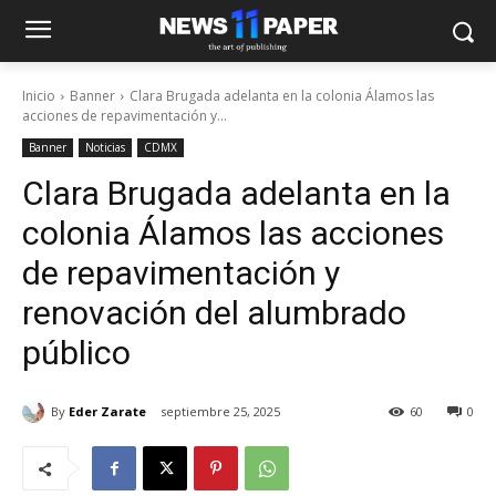
Inicio
Banner
Clara Brugada adelanta en la colonia Álamos las
acciones de repavimentación y...
Banner
Noticias
CDMX
Clara Brugada adelanta en la
colonia Álamos las acciones
de repavimentación y
renovación del alumbrado
público
By
Eder Zarate
septiembre 25, 2025
60
0