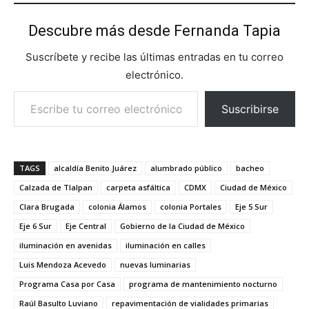
Descubre más desde Fernanda Tapia
Suscríbete y recibe las últimas entradas en tu correo
electrónico.
Escribe tu correo electrónico…
Suscribirse
TAGS
alcaldía Benito Juárez
alumbrado público
bacheo
Calzada de Tlalpan
carpeta asfáltica
CDMX
Ciudad de México
Clara Brugada
colonia Álamos
colonia Portales
Eje 5 Sur
Eje 6 Sur
Eje Central
Gobierno de la Ciudad de México
iluminación en avenidas
iluminación en calles
Luis Mendoza Acevedo
nuevas luminarias
Programa Casa por Casa
programa de mantenimiento nocturno
Raúl Basulto Luviano
repavimentación de vialidades primarias