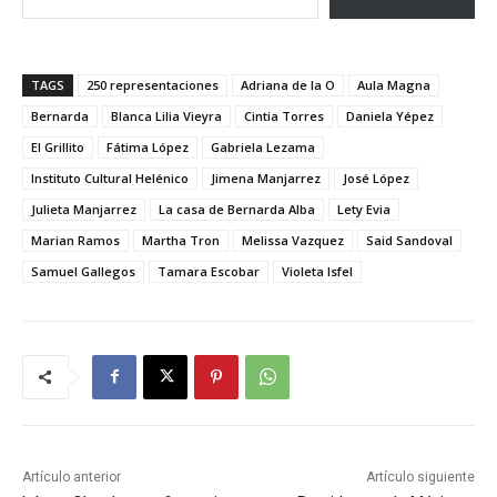
TAGS
250 representaciones
Adriana de la O
Aula Magna
Bernarda
Blanca Lilia Vieyra
Cintia Torres
Daniela Yépez
El Grillito
Fátima López
Gabriela Lezama
Instituto Cultural Helénico
Jimena Manjarrez
José López
Julieta Manjarrez
La casa de Bernarda Alba
Lety Evia
Marian Ramos
Martha Tron
Melissa Vazquez
Said Sandoval
Samuel Gallegos
Tamara Escobar
Violeta Isfel
Artículo anterior
Artículo siguiente