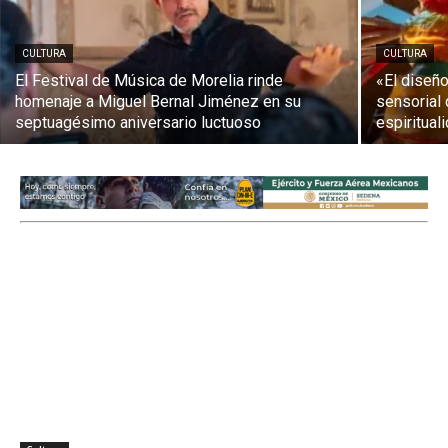
CULTURA
CULTURA
El Festival de Música de Morelia rinde
«El diseño
homenaje a Miguel Bernal Jiménez en su
sensorial 
septuagésimo aniversario luctuoso
espiritual