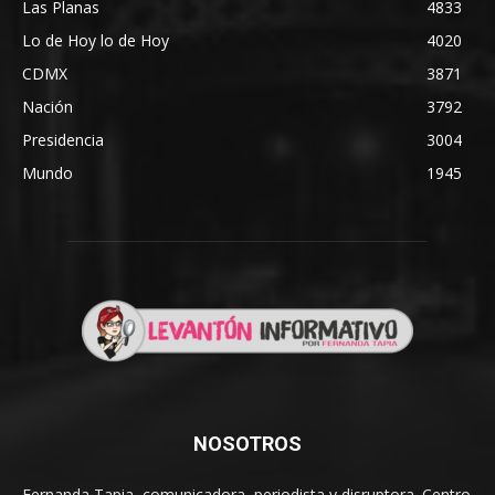
Las Planas
4833
Lo de Hoy lo de Hoy
4020
CDMX
3871
Nación
3792
Presidencia
3004
Mundo
1945
NOSOTROS
Fernanda Tapia, comunicadora, periodista y disruptora. Centro