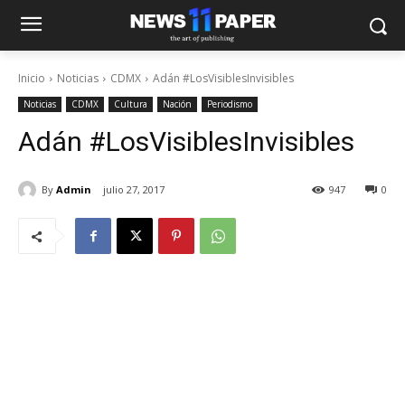
Inicio
Noticias
CDMX
Adán #LosVisiblesInvisibles
Noticias
CDMX
Cultura
Nación
Periodismo
Adán #LosVisiblesInvisibles
By
Admin
julio 27, 2017
947
0