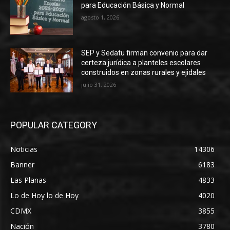
para Educación Básica y Normal
agosto 1, 2026
SEP y Sedatu firman convenio para dar
certeza jurídica a planteles escolares
construidos en zonas rurales y ejidales
julio 31, 2026
POPULAR CATEGORY
Noticias
14306
Banner
6183
Las Planas
4833
Lo de Hoy lo de Hoy
4020
CDMX
3855
Nación
3780