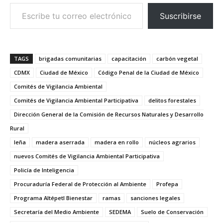
Escribe tu correo electrónico…
Suscribirse
TAGS
brigadas comunitarias
capacitación
carbón vegetal
CDMX
Ciudad de México
Código Penal de la Ciudad de México
Comités de Vigilancia Ambiental
Comités de Vigilancia Ambiental Participativa
delitos forestales
Dirección General de la Comisión de Recursos Naturales y Desarrollo
Rural
leña
madera aserrada
madera en rollo
núcleos agrarios
nuevos Comités de Vigilancia Ambiental Participativa
Policía de Inteligencia
Procuraduría Federal de Protección al Ambiente
Profepa
Programa Altépetl Bienestar
ramas
sanciones legales
Secretaría del Medio Ambiente
SEDEMA
Suelo de Conservación