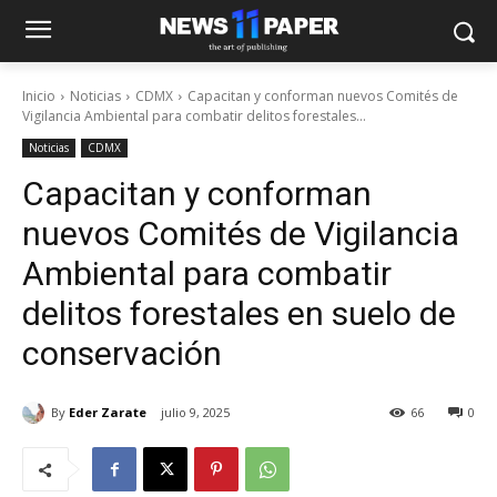
Inicio
Noticias
CDMX
Capacitan y conforman nuevos Comités de
Vigilancia Ambiental para combatir delitos forestales...
Noticias
CDMX
Capacitan y conforman
nuevos Comités de Vigilancia
Ambiental para combatir
delitos forestales en suelo de
conservación
By
Eder Zarate
julio 9, 2025
66
0